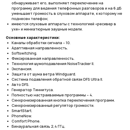
обнаруживает его, выполняет переключение на
программу для ведения телефонных разговоров и на 6 дБ
уменьшает громкость в слуховом аппарате, к которому не
поднесен телефон;
имеются слуховые аппараты с технологией «ресивер в
ухе» и миниатюрные заушные модели.
Основные характеристики:
Каналы обработки сигнала – 10.
Адаптивная направленность.
Softswitching.
Фиксированная направленность.
Технология шумоподавления NoiseTracker II.
Экспансия.
Защита от шума ветра Windguard.
Система подавления обратной связи DFS Ultra II.
Авто DFS.
Генератор Тиннитуса.
Полностью настраиваемые программы – 4.
Синхронизированная кнопка переключения программ.
Синхронизированный регулятор громкости.
SmartStart.
PhoneNow.
Comfort Phone.
Бинауральная связь 2,4 ГГц.