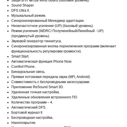
Защита от ветра Wind Guard (базовый уровень).
Sound Shaper.
DFS Ultra II.
Музыкальный режим.
Синхронизированный Менеджер адаптации.
Низкочастотное усиление (UP) (базовый уровень).
Режим усиления (WDRC/ Полулинейный/Линейный - UP)
(продвинутый уровень).
Звуковой генератор тиннитуса.
Синхронизированная кнопка переключения программ (включает
функциональность регулировки громкости).
Smart Start.
Автоматическая функция Phone Now.
Comfort Phone.
Бинауральная связь.
Прямая потоковая передача звука (MFi, Android).
Совместимость с беспроводными аксессуарами.
Приложение ReSound Smart 3D.
Удаленная точная настройка.
Удаленные обновления встроенного ПО
Количество программ – 4.
Автоматический DFS.
Бортовой журнал II
Беспроводная настройка.
Нанопокрытие.