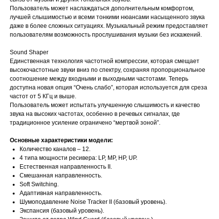
Пользователь может наслаждаться дополнительным комфортом,
лучшей слышимостью и всеми тонкими нюансами насыщенного звука
даже в более сложных ситуациях. Музыкальный режим предоставляет
пользователям возможность прослушивания музыки без искажений.
Sound Shaper
Единственная технология частотной компрессии, которая смещает
высокочастотные звуки вниз по спектру, сохраняя пропорциональное
соотношение между входными и выходными частотами. Теперь
доступна новая опция “Очень слабо”, которая используется для среза
частот от 5 КГц и выше.
Пользователь может испытать улучшенную слышимость и качество
звука на высоких частотах, особенно в речевых сигналах, где
традиционное усиление ограничено “мертвой зоной”.
Основные характеристики модели:
Количество каналов – 12.
4 типа мощности ресивера: LP, MP, HP, UP.
Естественная направленность II.
Смешанная направленность.
Soft Switching.
Адаптивная направленность.
Шумоподавление Noise Tracker II (базовый уровень).
Экспансия (базовый уровень).