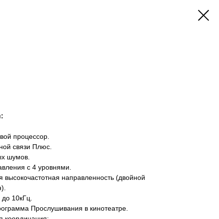
:
вой процессор.
ной связи Плюс.
ых шумов.
вления с 4 уровнями.
ная высокочастотная направленность (двойной
).
 до 10кГц.
ограмма Прослушивания в кинотеатре.
я координация: