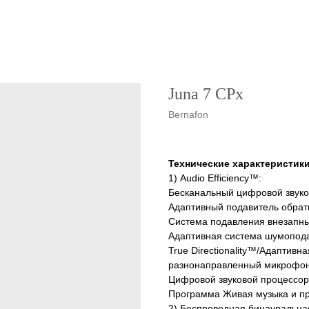
Juna 7 CPx
Bernafon
Технические характеристики
1) Audio Efficiency™:
Бесканальный цифровой звуко
Адаптивный подавитель обрат
Система подавления внезапн
Адаптивная система шумопода
True Directionality™/Адаптив
разнонаправленный микрофон
Цифровой звуковой процессор
Программа Живая музыка и пр
2) Беспроводная бинауральна