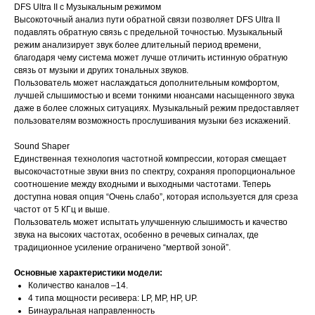
DFS Ultra II с Музыкальным режимом
Высокоточный анализ пути обратной связи позволяет DFS Ultra II
подавлять обратную связь с предельной точностью. Музыкальный
режим анализирует звук более длительный период времени,
благодаря чему система может лучше отличить истинную обратную
связь от музыки и других тональных звуков.
Пользователь может наслаждаться дополнительным комфортом,
лучшей слышимостью и всеми тонкими нюансами насыщенного звука
даже в более сложных ситуациях. Музыкальный режим предоставляет
пользователям возможность прослушивания музыки без искажений.
Sound Shaper
Единственная технология частотной компрессии, которая смещает
высокочастотные звуки вниз по спектру, сохраняя пропорциональное
соотношение между входными и выходными частотами. Теперь
доступна новая опция “Очень слабо”, которая используется для среза
частот от 5 КГц и выше.
Пользователь может испытать улучшенную слышимость и качество
звука на высоких частотах, особенно в речевых сигналах, где
традиционное усиление ограничено “мертвой зоной”.
Основные характеристики модели:
Количество каналов –14.
4 типа мощности ресивера: LP, MP, HP, UP.
Бинауральная направленность