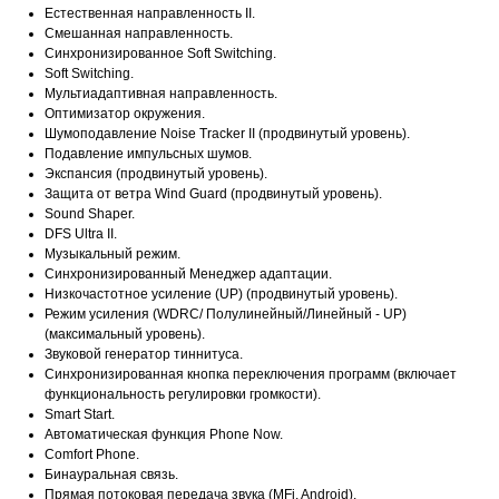
Естественная направленность II.
Смешанная направленность.
Синхронизированное Soft Switching.
Soft Switching.
Мультиадаптивная направленность.
Оптимизатор окружения.
Шумоподавление Noise Tracker II (продвинутый уровень).
Подавление импульсных шумов.
Экспансия (продвинутый уровень).
Защита от ветра Wind Guard (продвинутый уровень).
Sound Shaper.
DFS Ultra II.
Музыкальный режим.
Синхронизированный Менеджер адаптации.
Низкочастотное усиление (UP) (продвинутый уровень).
Режим усиления (WDRC/ Полулинейный/Линейный - UP)
(максимальный уровень).
Звуковой генератор тиннитуса.
Синхронизированная кнопка переключения программ (включает
функциональность регулировки громкости).
Smart Start.
Автоматическая функция Phone Now.
Comfort Phone.
Бинауральная связь.
Прямая потоковая передача звука (MFi, Android).